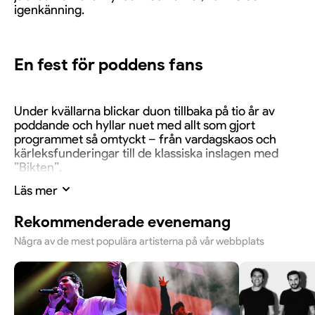
igenkänning.
En fest för poddens fans
Under kvällarna blickar duon tillbaka på tio år av
poddande och hyllar nuet med allt som gjort
programmet så omtyckt – från vardagskaos och
kärleksfunderingar till de klassiska inslagen med
”Bikten”.
Läs mer
Direktkontakt och överraskningar
Rekommenderade evenemang
Några av de mest populära artisterna på vår webbplats
Publiken får uppleva den kvicka och ofiltrerade
tonen live, med överraskningar, nostalgi och
möjlighet att möta Pernilla och Sofia på scen i ett
intimt och roligt jubileumsfirande.