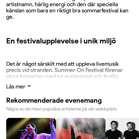
artistnamn, härlig energi och den där speciella
känslan som bara en riktigt bra sommarfestival kan
ge.
En festivalupplevelse i unik miljö
Det är något särskilt med att uppleva livemusik
precis vid stranden. Summer On Festival förenar
stora konserter med en avslappnad och festlig
sommaratmosfär, där havsnära omgivningar skapar
Läs mer
en perfekt inramning för en minnesvärd festivalhelg.
Här möts musikälskare för att njuta av både stora
Rekommenderade evenemang
framträdanden och den speciella känslan av
sommar, gemenskap och glädje.
Några av de mest populära artisterna på vår webbplats
Musik för olika smaker