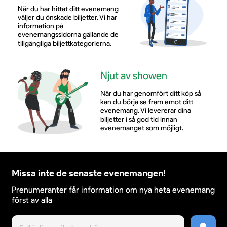
dansanta beats och massor av energi från första till
När du har hittat ditt evenemang
sista låt.
väljer du önskade biljetter. Vi har
information på
evenemangssidorna gällande de
tillgängliga biljettkategorierna.
Lördag 13 juni
Njut av showen
På lördagen fortsätter festivalen med ännu fler
När du har genomfört ditt köp så
kan du börja se fram emot ditt
populära artister och en bred musikalisk mix. Då får
evenemang. Vi levererar dina
publiken uppleva Bolaget, Anis Don Demina, Rock
biljetter i så god tid innan
Boys, Clean Bandit, Matilda och Noll2. Det blir en
evenemanget som möjligt.
kväll som bjuder på både fest, stark scennärvaro och
musik som sätter tonen för en oförglömlig
avslutning på festivalhelgen.
Missa inte de senaste evenemangen!
Prenumeranter får information om nya heta evenemang
Gör festivalhelgen enkel med
först av alla
festivalpaket