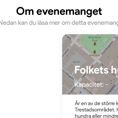
Om evenemanget
Nedan kan du läsa mer om detta eveneman
Folkets h
Kapacitet:
-
Är en av de större
Trestadsområdet. Hä
hundra eller mindre