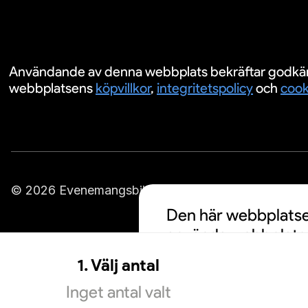
Användande av denna webbplats bekräftar godkä
webbplatsens
köpvillkor
,
integritetspolicy
och
cook
© 2026 Evenemangsbiljetter.se
Den här webbplatsen
använda webbplatse
cookies och att din
1. Välj antal
personalisering av a
Inget antal valt
information