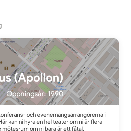
g
us (Apollon)
Öppningsår:
1990
 konferans- och evenemangsarrangörerna i
r kan ni hyra en hel teater om ni är flera
 mötesrum om ni bara är ett fåtal.