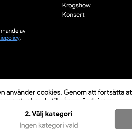
Krogshow
Konsert
nnande av
iepolicy
.
S
 använder cookies. Genom att fortsätta at
n samtycker du till vår användning av
a personuppgifter kan användas för
2. Välj kategori
nnonser. Klicka här för att läsa mer.
Mer
Ingen kategori vald