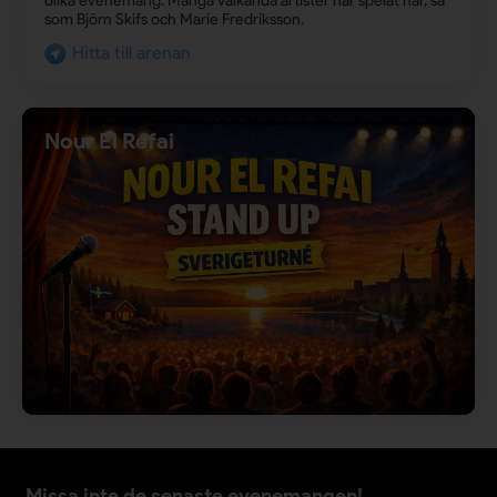
olika evenemang. Många välkända artister har spelat här, så
som Björn Skifs och Marie Fredriksson.
Hitta till arenan
Nour El Refai
Missa inte de senaste evenemangen!