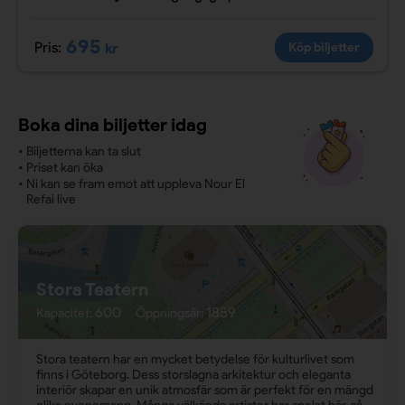
695
Pris:
kr
Köp biljetter
Boka dina biljetter idag
•
Biljetterna kan ta slut
•
Priset kan öka
•
Ni kan se fram emot att uppleva Nour El
Refai live
Stora Teatern
600
1859
Kapacitet:
Öppningsår:
Stora teatern har en mycket betydelse för kulturlivet som
finns i Göteborg. Dess storslagna arkitektur och eleganta
interiör skapar en unik atmosfär som är perfekt för en mängd