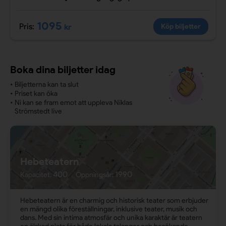
1095
Pris:
kr
Köp biljetter
Boka dina biljetter idag
•
Biljetterna kan ta slut
•
Priset kan öka
•
Ni kan se fram emot att uppleva Niklas
Strömstedt live
Hebeteatern
400
1990
Kapacitet:
Öppningsår:
Hebeteatern är en charmig och historisk teater som erbjuder
en mängd olika föreställningar, inklusive teater, musik och
dans. Med sin intima atmosfär och unika karaktär är teatern