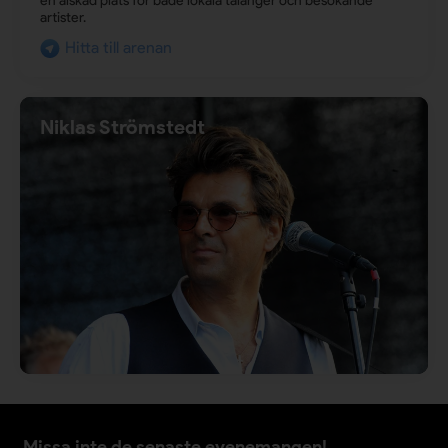
en älskad plats för både lokala talanger och besökande
artister.
Hitta till arenan
Niklas Strömstedt
Missa inte de senaste evenemangen!