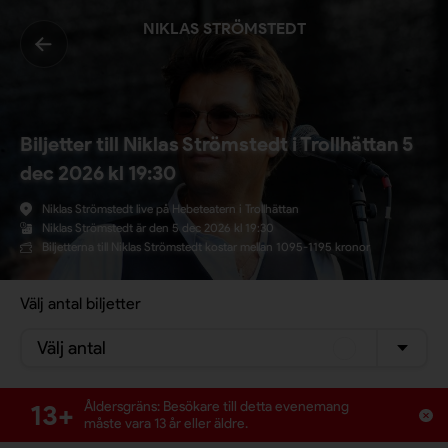
NIKLAS STRÖMSTEDT
Biljetter till Niklas Strömstedt i Trollhättan 5
dec 2026 kl 19:30
Niklas Strömstedt live på Hebeteatern i Trollhättan
Niklas Strömstedt är den 5 dec 2026 kl 19:30
Biljetterna till Niklas Strömstedt kostar mellan 1095-1195 kronor
Välj antal biljetter
Välj antal
13+
Åldersgräns: Besökare till detta evenemang
måste vara 13 år eller äldre.