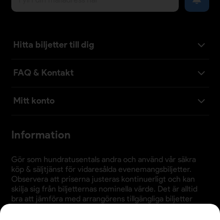
Hitta biljetter till dig
FAQ & Kontakt
Mitt konto
Information
Gör som hundratusentals andra och använd vår säkra
köp & säljtjänst för vidaresålda evenemangsbiljetter.
Observera att priserna justeras kontinuerligt och kan
skilja sig från biljetternas nominella värde. Det är alltid
bra att jämföra med arrangörens tillgängliga biljetter
innan köp.