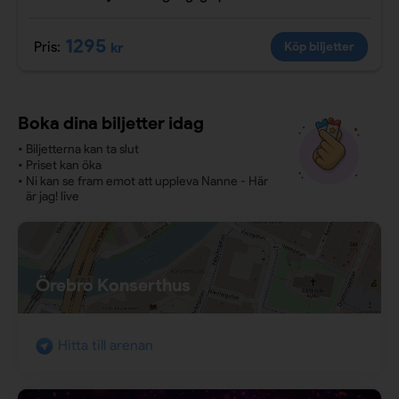
1295
Pris:
kr
Köp biljetter
Boka dina biljetter idag
•
Biljetterna kan ta slut
•
Priset kan öka
•
Ni kan se fram emot att uppleva Nanne - Här
är jag! live
Örebro Konserthus
Hitta till arenan