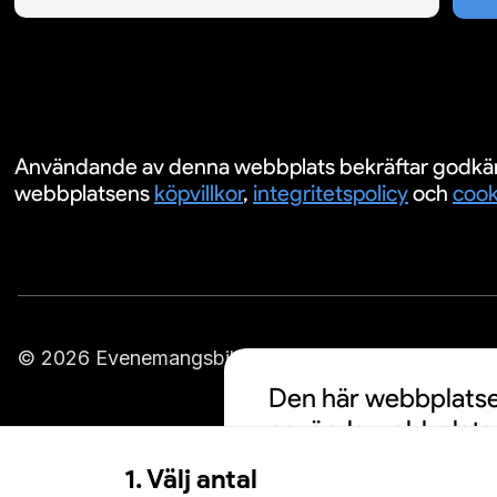
Användande av denna webbplats bekräftar godkä
webbplatsens
köpvillkor
,
integritetspolicy
och
cook
© 2026 Evenemangsbiljetter.se
Den här webbplatsen
använda webbplatse
cookies och att din
1. Välj antal
personalisering av a