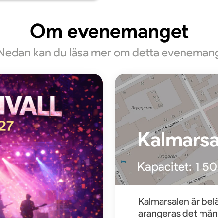
Om evenemanget
Nedan kan du läsa mer om detta eveneman
Kalmarsa
Kapacitet:
1 5
Kalmarsalen är belä
arangeras det män