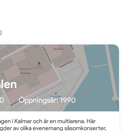
g
len
00
Öppningsår:
1990
gen i Kalmar och är en multiarena. Här
gder av olika evenemang såsomkonserter,