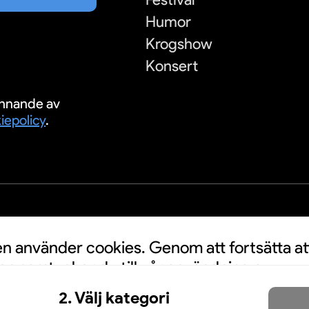
Humor
Krogshow
Konsert
nnande av
iepolicy
.
S
 använder cookies. Genom att fortsätta at
n samtycker du till vår användning av
a personuppgifter kan användas för
2. Välj kategori
nnonser. Klicka här för att läsa mer.
Mer