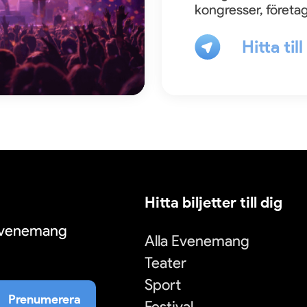
kongresser, företa
Hitta til
Hitta biljetter till dig
 evenemang
Alla Evenemang
Teater
Sport
Prenumerera
Festival