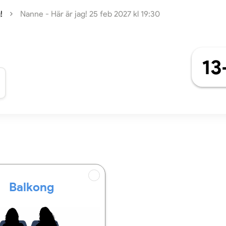
!
Nanne - Här är jag! 25 feb 2027 kl 19:30
13
Balkong