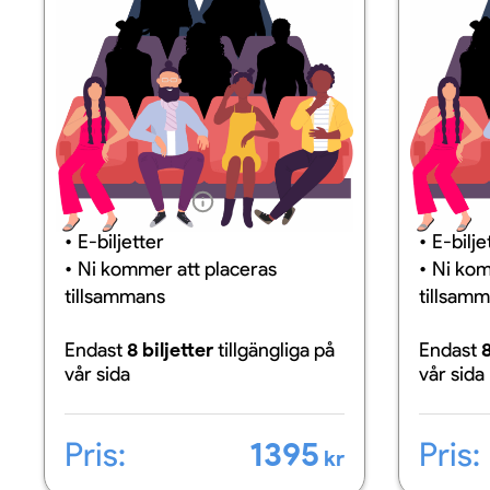
Information
Inform
E-biljetter
E-bilje
Ni kommer att placeras
Ni kom
tillsammans
tillsam
Endast
8 biljetter
tillgängliga
på
Endast
8
vår sida
vår sida
Pris:
1395
Pris:
kr