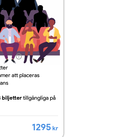
ation
tter
mer att placeras
mans
 biljetter
tillgängliga
på
1295
kr