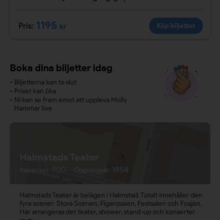
1195
Pris:
kr
Köp biljetter
Boka dina biljetter idag
•
Biljetterna kan ta slut
•
Priset kan öka
•
Ni kan se fram emot att uppleva Molly
Hammar live
Halmstads Teater
900
1954
Kapacitet:
Öppningsår:
Halmstads Teater är belägen i Halmstad. Totalt innehåller den
fyra scener: Stora Scenen, Figarosalen, Festsalen och Foajén.
Här arrangeras det teater, shower, stand-up och konserter