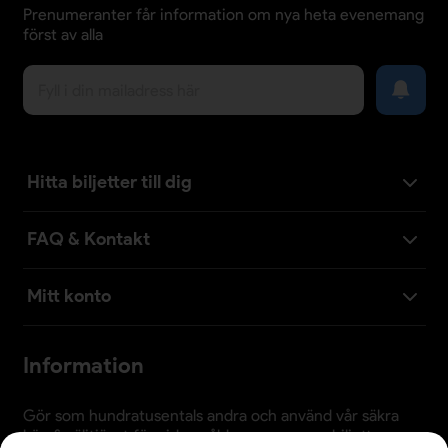
Prenumeranter får information om nya heta evenemang
först av alla
Hitta biljetter till dig
FAQ & Kontakt
Mitt konto
Information
Gör som hundratusentals andra och använd vår säkra
köp & säljtjänst för vidaresålda evenemangsbiljetter.