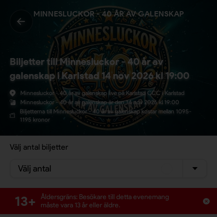
MINNESLUCKOR - 40 ÅR AV GALENSKAP
Biljetter till Minnesluckor - 40 år av
galenskap i Karlstad 14 nov 2026 kl 19:00
Minnesluckor - 40 år av galenskap live på Karlstad CCC i Karlstad
Minnesluckor - 40 år av galenskap är den 14 nov 2026 kl 19:00
Biljetterna till Minnesluckor - 40 år av galenskap kostar mellan 1095-
1195 kronor
Välj antal biljetter
Välj antal
13+
Åldersgräns: Besökare till detta evenemang
måste vara 13 år eller äldre.