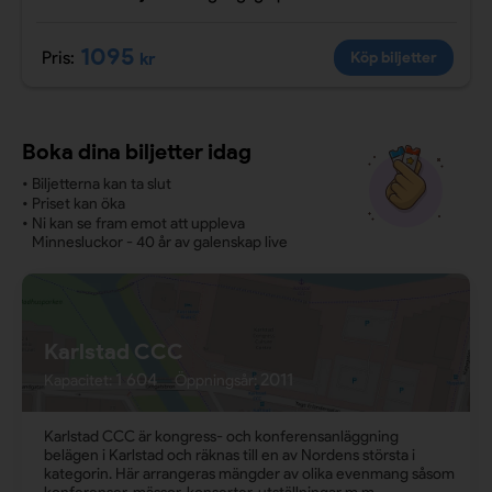
1095
Pris:
kr
Köp biljetter
Boka dina biljetter idag
•
Biljetterna kan ta slut
•
Priset kan öka
•
Ni kan se fram emot att uppleva
Minnesluckor - 40 år av galenskap live
Karlstad CCC
1 604
2011
Kapacitet:
Öppningsår:
Karlstad CCC är kongress- och konferensanläggning
belägen i Karlstad och räknas till en av Nordens största i
kategorin. Här arrangeras mängder av olika evenmang såsom