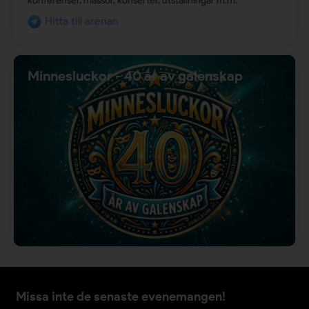
konferenser, mässor, konserter, utställningar m.m.
Hitta till arenan
Minnesluckor - 40 år av galenskap
Missa inte de senaste evenemangen!