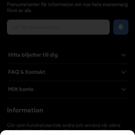
Prenumeranter får information om nya heta evenemang
först av alla
Hitta biljetter till dig
FAQ & Kontakt
Mitt konto
Information
Gör som hundratusentals andra och använd vår säkra
köp & säljtjänst för vidaresålda evenemangsbiljetter.