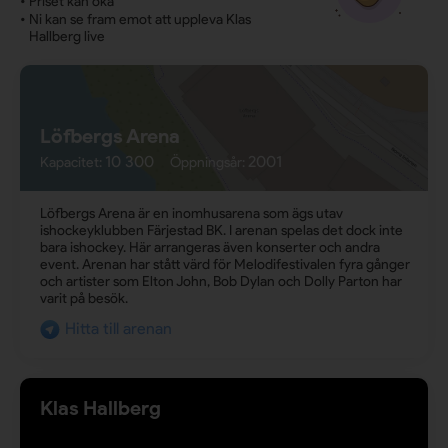
•
Priset kan öka
•
Ni kan se fram emot att uppleva Klas
Hallberg live
Löfbergs Arena
10 300
2001
Kapacitet:
Öppningsår:
Löfbergs Arena är en inomhusarena som ägs utav
ishockeyklubben Färjestad BK. I arenan spelas det dock inte
bara ishockey. Här arrangeras även konserter och andra
event. Arenan har stått värd för Melodifestivalen fyra gånger
och artister som Elton John, Bob Dylan och Dolly Parton har
varit på besök.
Hitta till arenan
Klas Hallberg