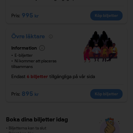
995
Pris:
kr
Köp biljetter
Övre läktare
Information
E-biljetter
Ni kommer att placeras
tillsammans
Endast
6 biljetter
tillgängliga
på vår sida
895
Pris:
kr
Köp biljetter
Boka dina biljetter idag
•
Biljetterna kan ta slut