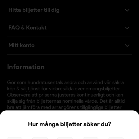
Hitta biljetter till dig
FAQ & Kontakt
Mitt konto
Information
Gör som hundratusentals andra och använd vår säkra
köp & säljtjänst för vidaresålda evenemangsbiljetter.
Observera att priserna justeras kontinuerligt och kan
skilja sig från biljetternas nominella värde. Det är alltid
bra att jämföra med arrangörens tillgängliga biljetter
innan köp.
Hur många biljetter söker du?