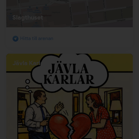
Slagthuset
Hitta till arenan
Jävla Karlar