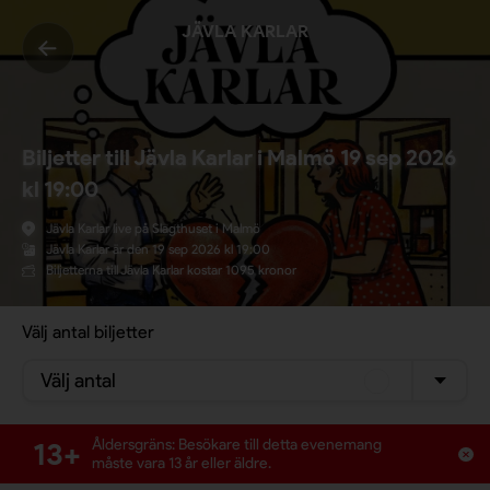
JÄVLA KARLAR
Biljetter till Jävla Karlar i Malmö 19 sep 2026
kl 19:00
Jävla Karlar live på Slagthuset i Malmö
Jävla Karlar är den 19 sep 2026 kl 19:00
Biljetterna till Jävla Karlar kostar 1095 kronor
Välj antal biljetter
Välj antal
13+
Åldersgräns: Besökare till detta evenemang
måste vara 13 år eller äldre.