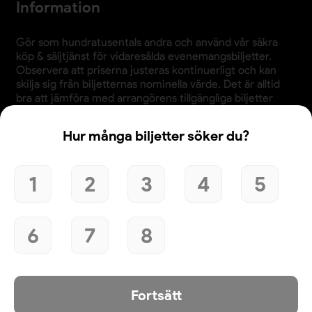
Information
Gör som hundratusentals andra och använd vår säkra
köp & säljtjänst för vidaresålda evenemangsbiljetter.
Observera att priserna justeras kontinuerligt och kan
skilja sig från biljetternas nominella värde. Det är alltid
bra att jämföra med arrangörens tillgängliga biljetter
innan köp.
Hur många biljetter söker du?
1
2
3
4
5
Användande av denna webbplats bekräftar godkännande
av webbplatsens
köpvillkor
,
integritetspolicy
och
cookiepolicy
.
6
7
8
© 2026 Evenemangsbiljetter.se
Den här webbplatsen använder cookies. Genom att
fortsätta att använda webbplatsen samtycker du till vår
användning av cookies och att dina personuppgifter kan
användas för personalisering av annonser. Klicka här för att
läsa mer.
Mer information
Fortsätt