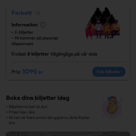
Parkett
Information
E-biljetter
Ni kommer att placeras
tillsammans
Endast
8 biljetter
tillgängliga
på vår sida
1095
Pris:
kr
Köp biljetter
Boka dina biljetter idag
•
Biljetterna kan ta slut
•
Priset kan öka
•
Ni kan se fram emot att uppleva Jävla Karlar
live