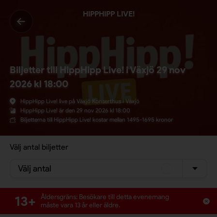
HIPPHIPP LIVE!
Biljetter till HippHipp Live! i Växjö 29 nov
2026 kl 18:00
HippHipp Live! live på Växjö Konserthus i Växjö
HippHipp Live! är den 29 nov 2026 kl 18:00
Biljetterna till HippHipp Live! kostar mellan 1495-1695 kronor
Välj antal biljetter
Välj antal
13+
Åldersgräns: Besökare till detta evenemang
måste vara 13 år eller äldre.