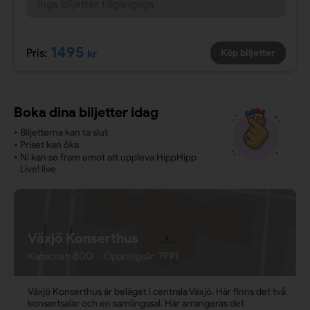
Inga biljetter tillgängliga
1495
Pris:
kr
Köp biljetter
Boka dina biljetter idag
•
Biljetterna kan ta slut
•
Priset kan öka
•
Ni kan se fram emot att uppleva HippHipp
Live! live
Växjö Konserthus
800
1991
Kapacitet:
Öppningsår:
Växjö Konserthus är beläget i centrala Växjö. Här finns det två
konsertsalar och en samlingssal. Här arrangeras det