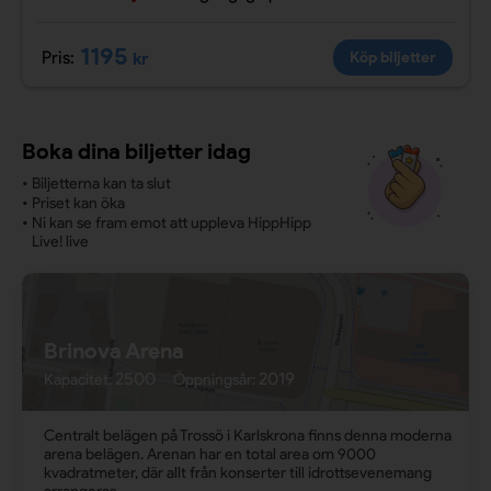
1195
Pris:
kr
Köp biljetter
Boka dina biljetter idag
•
Biljetterna kan ta slut
•
Priset kan öka
•
Ni kan se fram emot att uppleva HippHipp
Live! live
Brinova Arena
2500
2019
Kapacitet:
Öppningsår:
Centralt belägen på Trossö i Karlskrona finns denna moderna
arena belägen. Arenan har en total area om 9000
kvadratmeter, där allt från konserter till idrottsevenemang