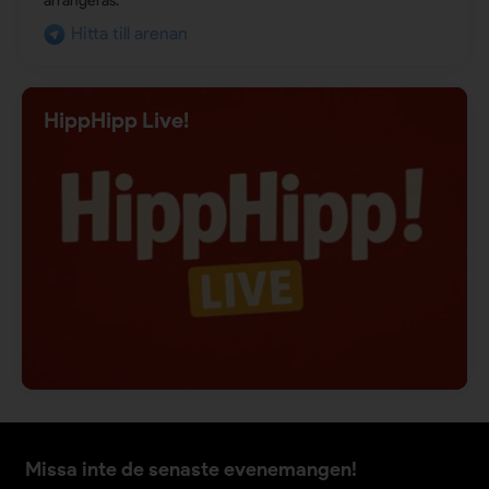
arrangeras.
Hitta till arenan
HippHipp Live!
Missa inte de senaste evenemangen!