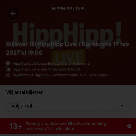
HIPPHIPP LIVE!
Biljetter till HippHipp Live! i Karlskrona 19 feb
2027 kl 19:00
HippHipp Live! live på Brinova Arena i Karlskrona
HippHipp Live! är den 19 feb 2027 kl 19:00
Biljetterna till HippHipp Live! kostar mellan 1195-1395 kronor
Välj antal biljetter
Välj antal
13+
Åldersgräns: Besökare till detta evenemang
måste vara 13 år eller äldre.