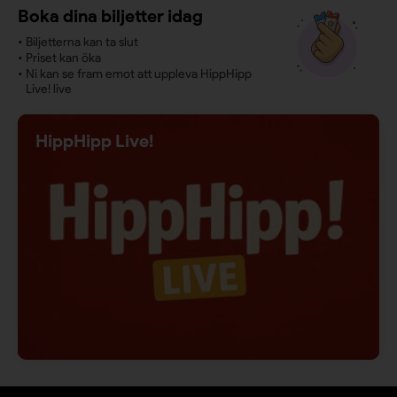
Boka dina biljetter idag
•
Biljetterna kan ta slut
•
Priset kan öka
•
Ni kan se fram emot att uppleva HippHipp
Live! live
HippHipp Live!