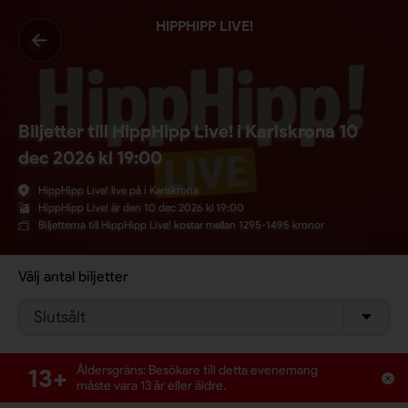
HIPPHIPP LIVE!
Biljetter till HippHipp Live! i Karlskrona 10
dec 2026 kl 19:00
HippHipp Live! live på i Karlskrona
HippHipp Live! är den 10 dec 2026 kl 19:00
Biljetterna till HippHipp Live! kostar mellan 1295-1495 kronor
Välj antal biljetter
Slutsålt
13+
Åldersgräns: Besökare till detta evenemang
måste vara 13 år eller äldre.