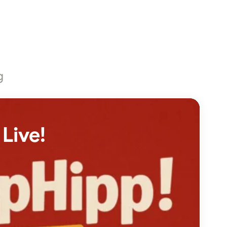
g
Live!