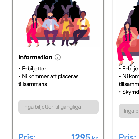
Information
Inform
E-biljetter
E-bilje
Ni kommer att placeras
Ni kom
tillsammans
tillsam
Skymd 
Inga biljetter tillgängliga
Inga bi
Pris:
1295
Pris:
kr