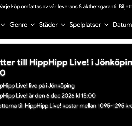
arje köp omfattas av vår leverans & äkthetsgaranti. Biljet
Genre
Städer
Spelplatser
Datum
etter till HippHipp Live! i Jönköpi
00
pHipp Live! live på i Jönköping
pHipp Live! är den 6 dec 2026 kl 15:00
jetterna till HippHipp Live! kostar mellan 1095-1295 k