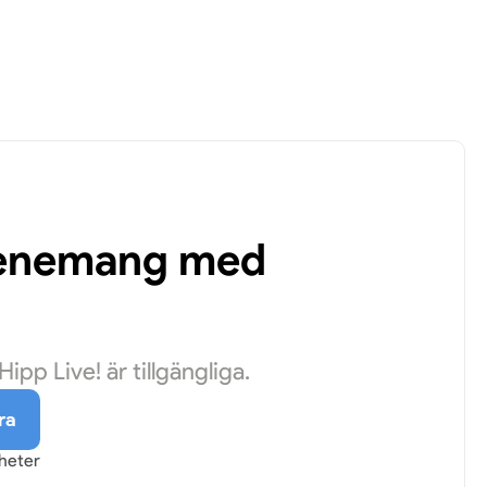
evenemang med
pp Live! är tillgängliga.
ra
yheter