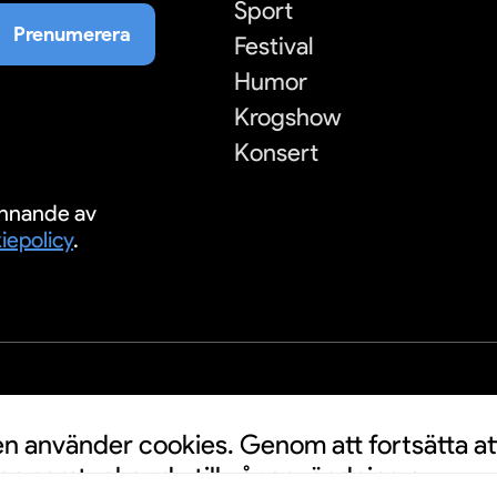
Sport
Prenumerera
Festival
Humor
Krogshow
Konsert
nnande av
iepolicy
.
S
 använder cookies. Genom att fortsätta at
n samtycker du till vår användning av