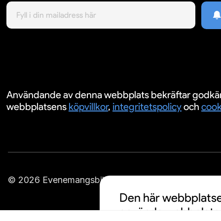
Användande av denna webbplats bekräftar godkä
webbplatsens
köpvillkor
,
integritetspolicy
och
cook
© 2026 Evenemangsbiljetter.se
Den här webbplatsen
använda webbplatse