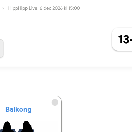
HippHipp Live! 6 dec 2026 kl 15:00
13
Balkong