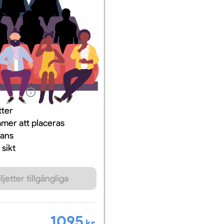
ation
tter
mer att placeras
mans
sikt
ljetter tillgängliga
1095
kr