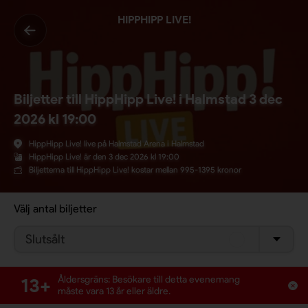
HIPPHIPP LIVE!
Biljetter till HippHipp Live! i Halmstad 3 dec
2026 kl 19:00
HippHipp Live! live på Halmstad Arena i Halmstad
HippHipp Live! är den 3 dec 2026 kl 19:00
Biljetterna till HippHipp Live! kostar mellan 995-1395 kronor
Välj antal biljetter
Slutsålt
13+
Åldersgräns: Besökare till detta evenemang
måste vara 13 år eller äldre.