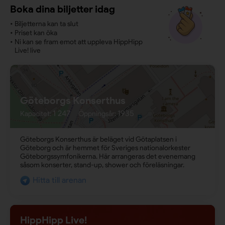
Boka dina biljetter idag
•
Biljetterna kan ta slut
•
Priset kan öka
•
Ni kan se fram emot att uppleva HippHipp
Live! live
Göteborgs Konserthus
1 247
1935
Kapacitet:
Öppningsår:
Göteborgs Konserthus är beläget vid Götaplatsen i
Göteborg och är hemmet för Sveriges nationalorkester
Göteborgssymfonikerna. Här arrangeras det evenemang
såsom konserter, stand-up, shower och föreläsningar.
Hitta till arenan
HippHipp Live!