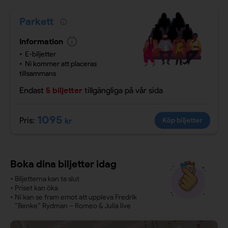
Parkett
Information
E-biljetter
Ni kommer att placeras
tillsammans
Endast
5 biljetter
tillgängliga
på vår sida
1095
Pris:
kr
Köp biljetter
Boka dina biljetter idag
•
Biljetterna kan ta slut
•
Priset kan öka
•
Ni kan se fram emot att uppleva Fredrik
”Benke” Rydman – Romeo & Julia live