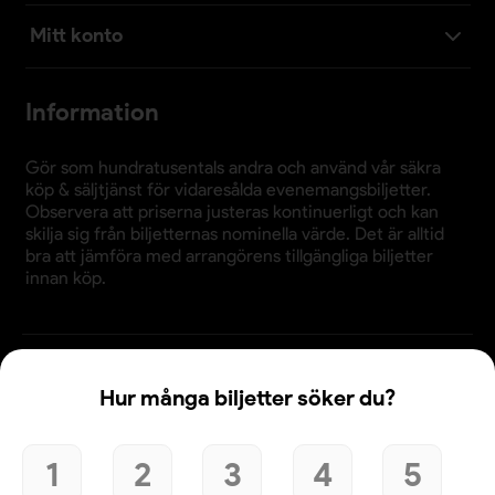
Mitt konto
Information
Gör som hundratusentals andra och använd vår säkra
köp & säljtjänst för vidaresålda evenemangsbiljetter.
Observera att priserna justeras kontinuerligt och kan
skilja sig från biljetternas nominella värde. Det är alltid
bra att jämföra med arrangörens tillgängliga biljetter
innan köp.
Användande av denna webbplats bekräftar godkännande
Hur många biljetter söker du?
av webbplatsens
köpvillkor
,
integritetspolicy
och
cookiepolicy
.
1
2
3
4
5
© 2026 Evenemangsbiljetter.se
Den här webbplatsen använder cookies. Genom att