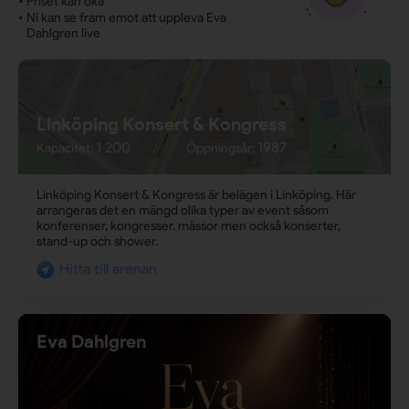
•
Priset kan öka
•
Ni kan se fram emot att uppleva Eva
Dahlgren live
Linköping Konsert & Kongress
1 200
1987
Kapacitet:
Öppningsår:
Linköping Konsert & Kongress är belägen i Linköping. Här
arrangeras det en mängd olika typer av event såsom
konferenser, kongresser, mässor men också konserter,
stand-up och shower.
Hitta till arenan
Eva Dahlgren