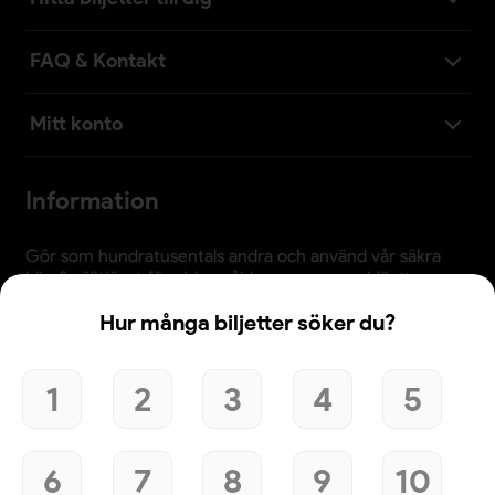
FAQ & Kontakt
Mitt konto
Information
Gör som hundratusentals andra och använd vår säkra
köp & säljtjänst för vidaresålda evenemangsbiljetter.
Observera att priserna justeras kontinuerligt och kan
Hur många biljetter söker du?
skilja sig från biljetternas nominella värde. Det är alltid
bra att jämföra med arrangörens tillgängliga biljetter
innan köp.
1
2
3
4
5
6
7
8
9
10
Användande av denna webbplats bekräftar godkännande