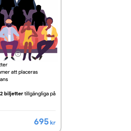
ation
tter
mer att placeras
mans
2 biljetter
tillgängliga
på
695
kr