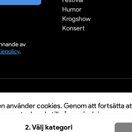
Humor
Krogshow
Konsert
nnande av
iepolicy
.
S
 använder cookies. Genom att fortsätta at
n samtycker du till vår användning av
a personuppgifter kan användas för
2. Välj kategori
nnonser. Klicka här för att läsa mer.
Mer