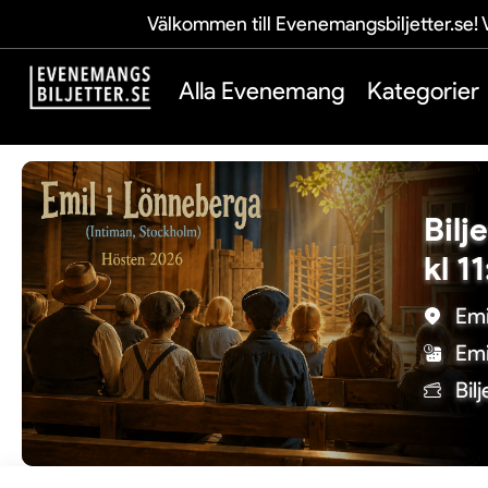
Välkommen till Evenemangsbiljetter.se! V
Alla Evenemang
Kategorier
Bilj
kl 1
Emi
Emi
Bil