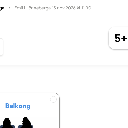
rga
Emil i Lönneberga 15 nov 2026 kl 11:30
5+
Balkong