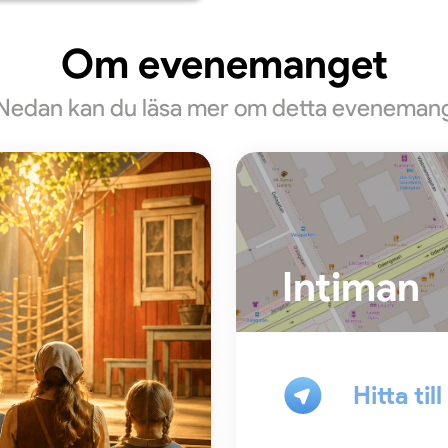
Om evenemanget
Nedan kan du läsa mer om detta eveneman
Intiman
Hitta til