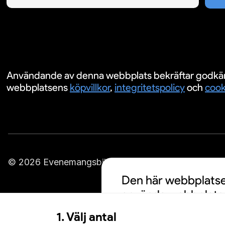
Användande av denna webbplats bekräftar godkä
webbplatsens
köpvillkor
,
integritetspolicy
och
cook
© 2026 Evenemangsbiljetter.se
Den här webbplatsen
använda webbplatse
cookies och att din
1. Välj antal
personalisering av a