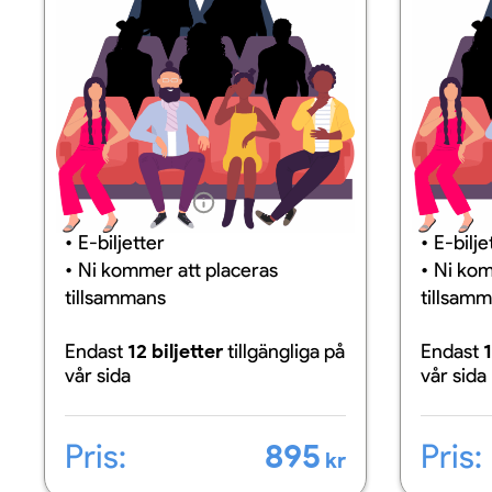
Information
Inform
E-biljetter
E-bilje
Ni kommer att placeras
Ni kom
tillsammans
tillsam
Endast
12 biljetter
tillgängliga
på
Endast
1
vår sida
vår sida
Pris:
895
Pris:
kr