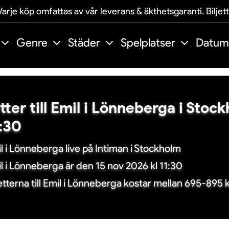
arje köp omfattas av vår leverans & äkthetsgaranti. Biljet
Genre
Städer
Spelplatser
Datum
etter till Emil i Lönneberga i Sto
1:30
l i Lönneberga live på Intiman i Stockholm
l i Lönneberga är den 15 nov 2026 kl 11:30
jetterna till Emil i Lönneberga kostar mellan 695-895 