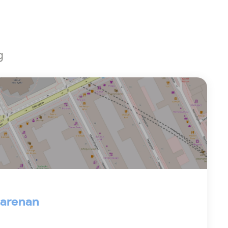
g
l arenan