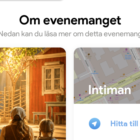
Om evenemanget
Nedan kan du läsa mer om detta eveneman
Intiman
Hitta til