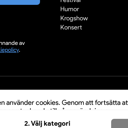
Humor
Krogshow
Konsert
nnande av
iepolicy
.
S
 använder cookies. Genom att fortsätta at
n samtycker du till vår användning av
a personuppgifter kan användas för
2. Välj kategori
nnonser. Klicka här för att läsa mer.
Mer