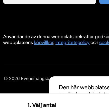
Användande av denna webbplats bekräftar godkä
webbplatsens
köpvillkor
,
integritetspolicy
och
cook
© 2026 Evenemangsbiljetter.se
Den här webbplatsen
använda webbplatse
cookies och att din
1. Välj antal
personalisering av a