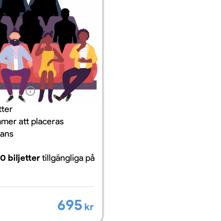
ation
tter
mer att placeras
mans
0 biljetter
tillgängliga
på
695
kr