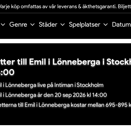
arje köp omfattas av vår leverans & äkthetsgaranti. Biljet
Genre
Städer
Spelplatser
Datum
etter till Emil i Lönneberga i Sto
4:00
l i Lönneberga live på Intiman i Stockholm
l i Lönneberga är den 20 sep 2026 kl 14:00
jetterna till Emil i Lönneberga kostar mellan 695-895 