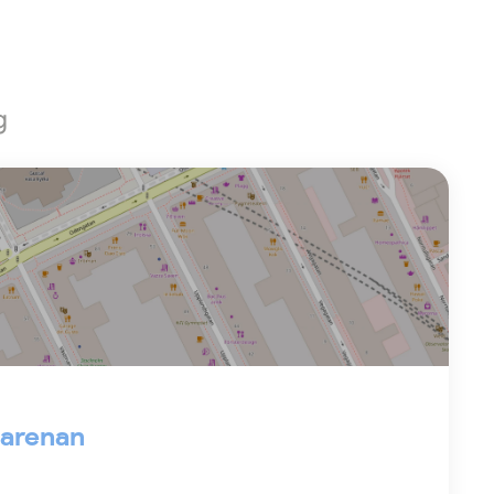
g
l arenan