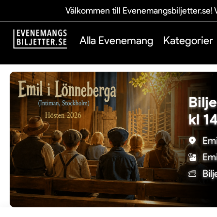
Välkommen till Evenemangsbiljetter.se! V
Alla Evenemang
Kategorier
Bilj
kl 1
Emi
Emi
Bil