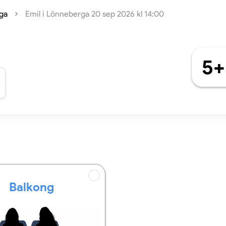
rga
Emil i Lönneberga 20 sep 2026 kl 14:00
5+
Balkong