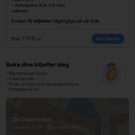
Åldersgräns: 18 år, 5 år med
målsman
Endast
10 biljetter
tillgängliga
på vår sida
1195
Pris:
kr
Köp biljetter
Boka dina biljetter idag
•
Biljetterna kan ta slut
•
Priset kan öka
•
Ni kan se fram emot att uppleva Bruno
Mitsogiannis live
De Geerhallen
1 379
1994
Kapacitet:
Öppningsår: