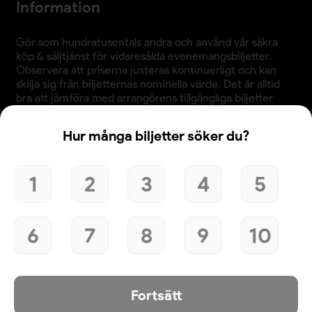
Information
Gör som hundratusentals andra och använd vår säkra
köp & säljtjänst för vidaresålda evenemangsbiljetter.
Observera att priserna justeras kontinuerligt och kan
skilja sig från biljetternas nominella värde. Det är alltid
bra att jämföra med arrangörens tillgängliga biljetter
innan köp.
Hur många biljetter söker du?
1
2
3
4
5
Användande av denna webbplats bekräftar godkännande
av webbplatsens
köpvillkor
,
integritetspolicy
och
cookiepolicy
.
6
7
8
9
10
© 2026 Evenemangsbiljetter.se
Den här webbplatsen använder cookies. Genom att
fortsätta att använda webbplatsen samtycker du till vår
användning av cookies och att dina personuppgifter kan
användas för personalisering av annonser. Klicka här för att
läsa mer.
Mer information
Fortsätt