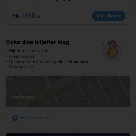
1195
Pris:
kr
Köp biljetter
Boka dina biljetter idag
•
Biljetterna kan ta slut
•
Priset kan öka
•
Ni kan se fram emot att uppleva Brokeback
Mountain live
Intiman
Hitta till arenan