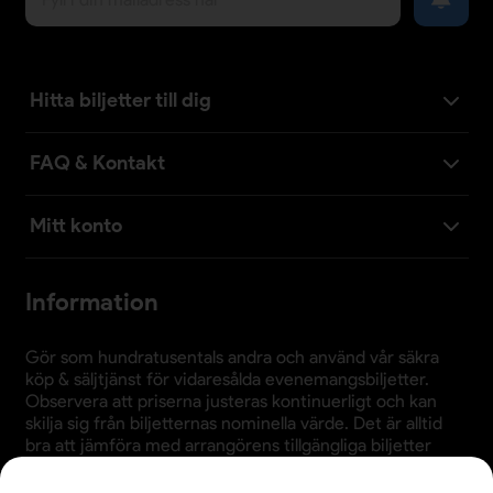
Hitta biljetter till dig
FAQ & Kontakt
Mitt konto
Information
Gör som hundratusentals andra och använd vår säkra
köp & säljtjänst för vidaresålda evenemangsbiljetter.
Observera att priserna justeras kontinuerligt och kan
skilja sig från biljetternas nominella värde. Det är alltid
bra att jämföra med arrangörens tillgängliga biljetter
innan köp.