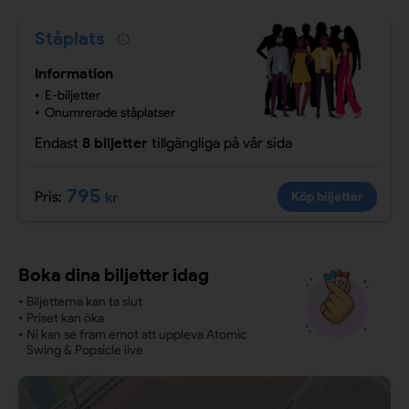
Ståplats
Information
E-biljetter
Onumrerade ståplatser
Endast
8 biljetter
tillgängliga
på vår sida
795
Pris:
kr
Köp biljetter
Boka dina biljetter idag
•
Biljetterna kan ta slut
•
Priset kan öka
•
Ni kan se fram emot att uppleva Atomic
Swing & Popsicle live