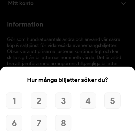
Mitt konto
Information
Gör som hundratusentals andra och använd vår säkra
köp & säljtjänst för vidaresålda evenemangsbiljetter.
Observera att priserna justeras kontinuerligt och kan
skilja sig från biljetternas nominella värde. Det är alltid
bra att jämföra med arrangörens tillgängliga biljetter
innan köp.
Hur många biljetter söker du?
1
2
3
4
5
Användande av denna webbplats bekräftar godkännande
av webbplatsens
köpvillkor
,
integritetspolicy
och
cookiepolicy
.
6
7
8
© 2026 Evenemangsbiljetter.se
Den här webbplatsen använder cookies. Genom att
fortsätta att använda webbplatsen samtycker du till vår