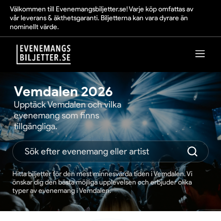
Välkommen till Evenemangsbiljetter.se! Varje köp omfattas av
vår leverans & äkthetsgaranti. Biljetterna kan vara dyrare än
nominellt värde.
Vemdalen 2026
Upptäck Vemdalen och vilka
evenemang som finns
tillgängliga.
Hitta biljetter för den mest minnesvärda tiden i Vemdalen. Vi
önskar dig den bästa möjliga upplevelsen och erbjuder olika
typer av evenemang i Vemdalen.