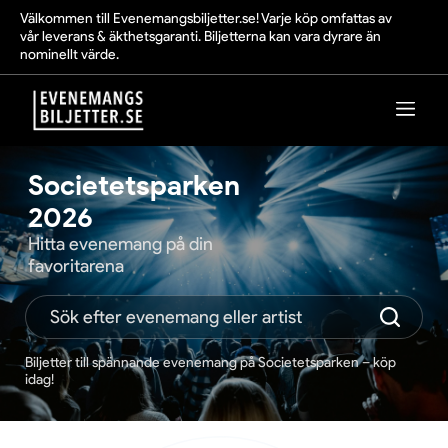
Välkommen till Evenemangsbiljetter.se! Varje köp omfattas av
vår leverans & äkthetsgaranti. Biljetterna kan vara dyrare än
nominellt värde.
Societetsparken
2026
Hitta evenemang på din
favoritarena
Biljetter till spännande evenemang på Societetsparken – köp
idag!