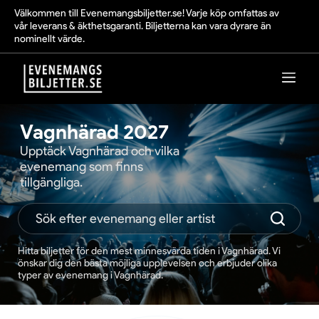
Välkommen till Evenemangsbiljetter.se! Varje köp omfattas av
vår leverans & äkthetsgaranti. Biljetterna kan vara dyrare än
nominellt värde.
Vagnhärad 2027
Upptäck Vagnhärad och vilka
evenemang som finns
tillgängliga.
Hitta biljetter för den mest minnesvärda tiden i Vagnhärad. Vi
önskar dig den bästa möjliga upplevelsen och erbjuder olika
typer av evenemang i Vagnhärad.