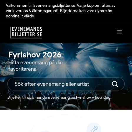
Välkommen till Evenemangsbiljetter.se! Varje köp omfattas av
vår leverans & äkthetsgaranti. Biljetterna kan vara dyrare än
nominellt värde.
Fyrishov 2026
Hitta evenemang på din
favoritarena
Biljetter till spännande evenemang på Fyrishov – köp idag!