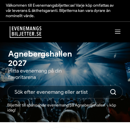
Välkommen till Evenemangsbiljetter.se! Varje köp omfattas av
vår leverans & äkthetsgaranti. Biljetterna kan vara dyrare än
nominellt värde.
Agnebergshallen
2027
Hitta evenemang på din
favoritarena
Biljetter till spännande evenemang på Agnebergshallen – köp
idag!