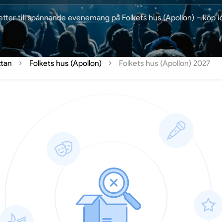
jetter till spännande evenemang på Folkets hus (Apollon) – köp i
ttan
Folkets hus (Apollon)
Folkets hus (Apollon) 2027