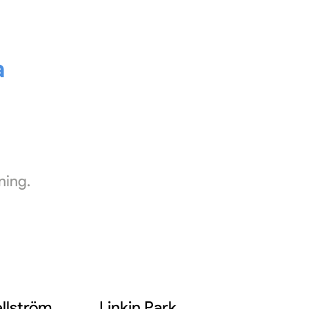
a
ning.
llström
Linkin Park