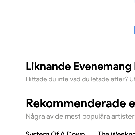
Liknande Evenemang D
Hittade du inte vad du letade efter? 
Rekommenderade 
Några av de mest populära artiste
System Of A Down
The Weekn