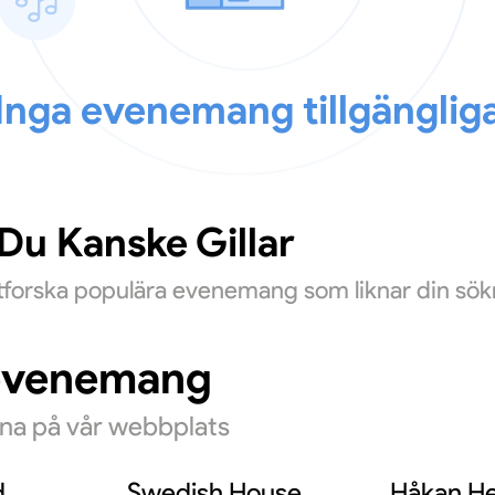
Inga evenemang tillgänglig
u Kanske Gillar
Utforska populära evenemang som liknar din sök
evenemang
rna på vår webbplats
d
Swedish House
Håkan He