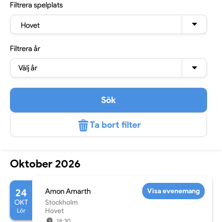
Filtrera
spelplats
Hovet
Filtrera
år
Välj år
Sök
Ta bort filter
Oktober 2026
24
Amon Amarth
Visa evenemang
OKT
Stockholm
Lör
Hovet
18:30