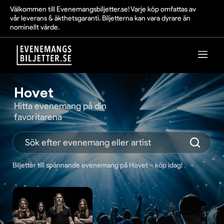
Välkommen till Evenemangsbiljetter.se! Varje köp omfattas av
vår leverans & äkthetsgaranti. Biljetterna kan vara dyrare än
nominellt värde.
Hovet
Hitta evenemang på din
favoritarena
Biljetter till spännande evenemang på Hovet – köp idag!