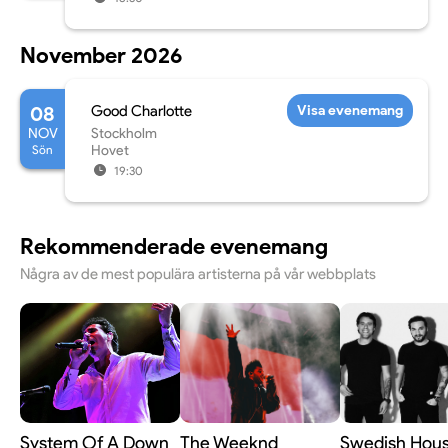
November 2026
08
Good Charlotte
Visa evenemang
NOV
Stockholm
Sön
Hovet
19:30
Rekommenderade evenemang
Några av de mest populära artisterna på vår webbplats
System Of A Down
The Weeknd
Swedish Hou