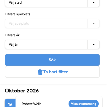
Välj stad
Filtrera
spelplats
Välj spelplats
Filtrera
år
Välj år
Sök
Ta bort filter
Oktober 2026
16
Robert Wells
Visa evenemang