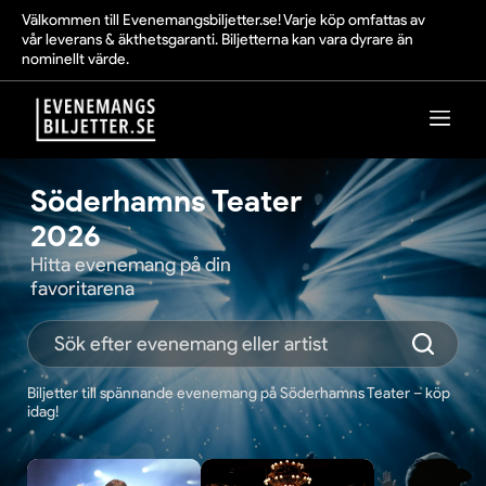
Välkommen till Evenemangsbiljetter.se! Varje köp omfattas av
vår leverans & äkthetsgaranti. Biljetterna kan vara dyrare än
nominellt värde.
Söderhamns Teater
2026
Hitta evenemang på din
favoritarena
Biljetter till spännande evenemang på Söderhamns Teater – köp
idag!