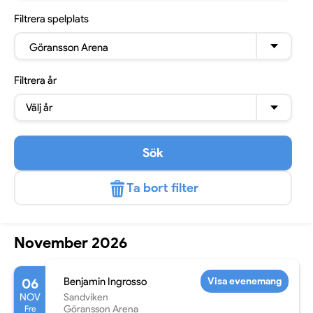
Filtrera
spelplats
Göransson Arena
Filtrera
år
Välj år
Sök
Ta bort filter
November 2026
06
Benjamin Ingrosso
Visa evenemang
NOV
Sandviken
Fre
Göransson Arena