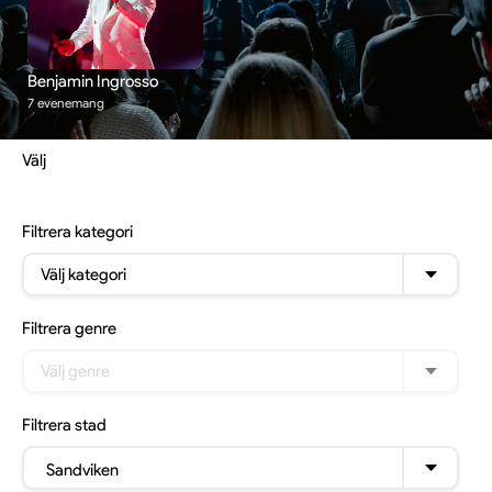
Benjamin Ingrosso
7 evenemang
Välj
Filtrera
kategori
Välj kategori
Filtrera
genre
Välj genre
Filtrera
stad
Sandviken