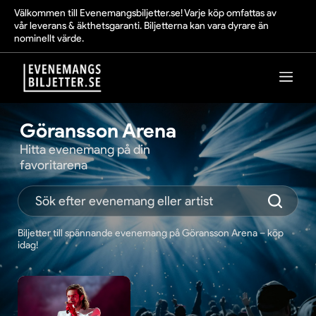
Välkommen till Evenemangsbiljetter.se! Varje köp omfattas av
vår leverans & äkthetsgaranti. Biljetterna kan vara dyrare än
nominellt värde.
Göransson Arena
Hitta evenemang på din
favoritarena
Biljetter till spännande evenemang på Göransson Arena – köp
idag!