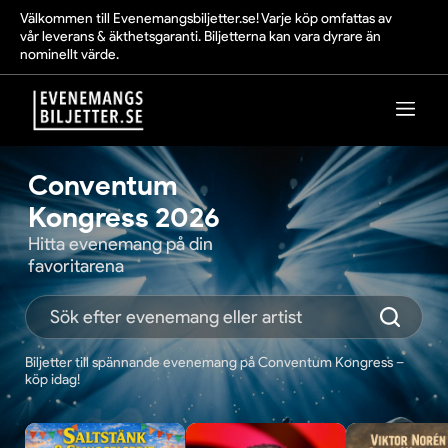
Välkommen till Evenemangsbiljetter.se! Varje köp omfattas av
vår leverans & äkthetsgaranti. Biljetterna kan vara dyrare än
nominellt värde.
Conventum
Kongress 2026
Hitta evenemang på din
favoritarena
Biljetter till spännande evenemang på Conventum Kongress –
köp idag!