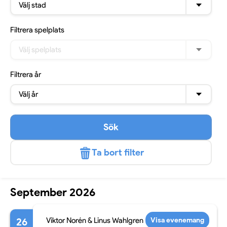
Välj stad
Filtrera
spelplats
Välj spelplats
Filtrera
år
Välj år
Sök
Ta bort filter
September 2026
26
Viktor Norén & Linus Wahlgren
Visa evenemang