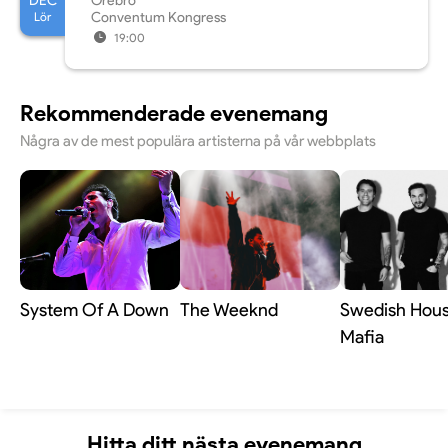
DEC
Örebro
Lör
Conventum Kongress
19:00
Rekommenderade evenemang
Några av de mest populära artisterna på vår webbplats
System Of A Down
The Weeknd
Swedish Hou
Mafia
Hitta ditt nästa evenemang