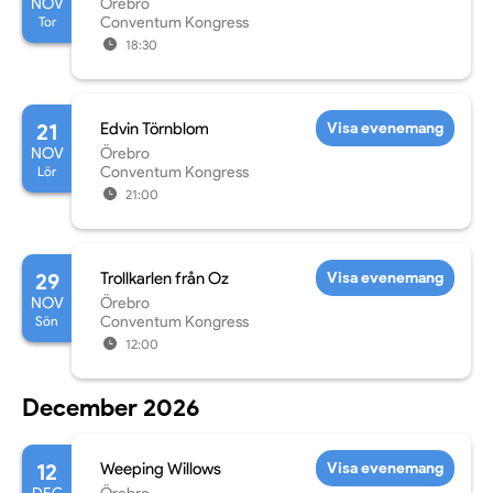
NOV
Örebro
Tor
Conventum Kongress
18:30
21
Edvin Törnblom
Visa evenemang
NOV
Örebro
Lör
Conventum Kongress
21:00
29
Trollkarlen från Oz
Visa evenemang
NOV
Örebro
Sön
Conventum Kongress
12:00
December 2026
12
Weeping Willows
Visa evenemang