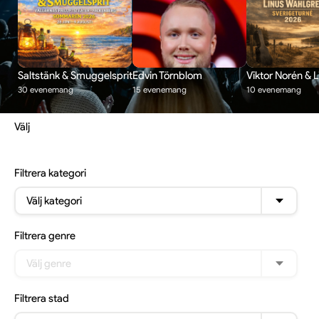
Saltstänk & Smuggelsprit
Edvin Törnblom
Viktor Norén & 
30 evenemang
15 evenemang
10 evenemang
Välj
Filtrera
kategori
Välj kategori
Filtrera
genre
Välj genre
Filtrera
stad