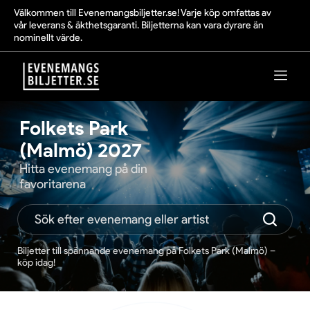
Välkommen till Evenemangsbiljetter.se! Varje köp omfattas av
vår leverans & äkthetsgaranti. Biljetterna kan vara dyrare än
nominellt värde.
Folkets Park
(Malmö) 2027
Hitta evenemang på din
favoritarena
Biljetter till spännande evenemang på Folkets Park (Malmö) –
köp idag!