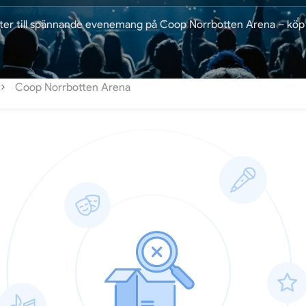
etter till spännande evenemang på Coop Norrbotten Arena – köp 
Coop Norrbotten Arena