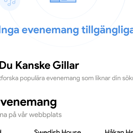
Inga evenemang tillgänglig
u Kanske Gillar
Utforska populära evenemang som liknar din sök
evenemang
rna på vår webbplats
d
Swedish House
Håkan He