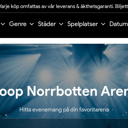
arje köp omfattas av vår leverans & äkthetsgaranti. Biljet
Genre
Städer
Spelplatser
Datum
oop Norrbotten Are
Hitta evenemang på din favoritarena