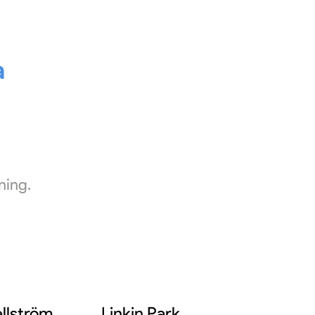
a
ning.
llström
Linkin Park