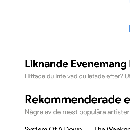
Liknande Evenemang D
Hittade du inte vad du letade efter? 
Rekommenderade 
Några av de mest populära artiste
System Of A Down
The Weekn