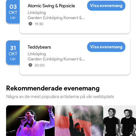
03
Atomic Swing & Popsicle
Visa evenemang
OKT
Linköping
Lör
Garden (Linköping Konsert &
Kongress)
19:30
31
Teddybears
Visa evenemang
OKT
Linköping
Lör
Garden (Linköping Konsert &
Kongress)
20:00
Rekommenderade evenemang
Några av de mest populära artisterna på vår webbplats