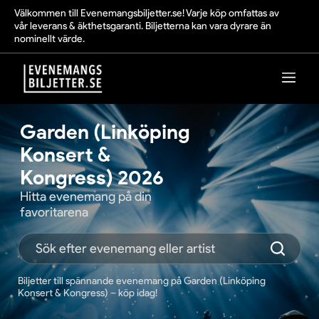
Välkommen till Evenemangsbiljetter.se! Varje köp omfattas av
vår leverans & äkthetsgaranti. Biljetterna kan vara dyrare än
nominellt värde.
Garden (Linköping
Konsert &
Kongress) 2026
Hitta evenemang på din
favoritarena
Biljetter till spännande evenemang på Garden (Linköping
Konsert & Kongress) – köp idag!