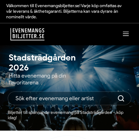
Välkommen till Evenemangsbiljetter.se! Varje köp omfattas av
vår leverans & äkthetsgaranti. Biljetterna kan vara dyrare än
nominellt värde.
Stadsträdgården
2026
Hitta evenemang på din
favoritarena
Biljetter till spännande evenemang på Stadsträdgården – köp
idag!