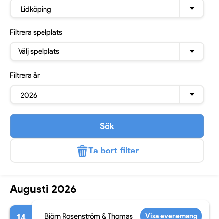
Lidköping
Filtrera
spelplats
Välj spelplats
Filtrera
år
2026
Sök
Ta bort filter
Augusti 2026
14
Björn Rosenström & Thomas
Visa evenemang