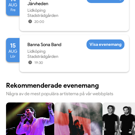
Järvheden
AUG
Fre
Lidköping
Stadsträdgården
20:00
15
Banna Sona Band
Visa evenemang
AUG
Lidköping
Lör
Stadsträdgården
19:30
Rekommenderade evenemang
Några av de mest populära artisterna på vår webbplats