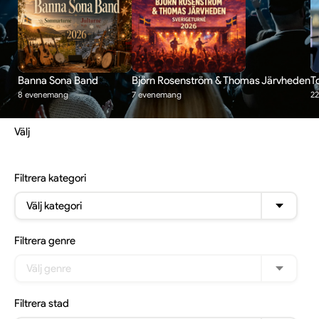
Banna Sona Band
Björn Rosenström & Thomas Järvheden
T
8 evenemang
7 evenemang
2
Välj
Filtrera
kategori
Välj kategori
Filtrera
genre
Välj genre
Filtrera
stad