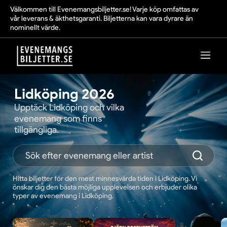
Välkommen till Evenemangsbiljetter.se! Varje köp omfattas av
vår leverans & äkthetsgaranti. Biljetterna kan vara dyrare än
nominellt värde.
Lidköping 2026
Upptäck Lidköping och vilka
evenemang som finns
tillgängliga.
Hitta biljetter för den mest minnesvärda tiden i Lidköping. Vi
önskar dig den bästa möjliga upplevelsen och erbjuder olika
typer av evenemang i Lidköping.