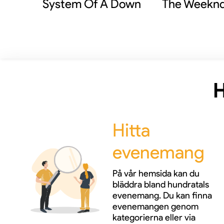
System Of A Down
The Weekn
H
Hitta
evenemang
På vår hemsida kan du
bläddra bland hundratals
evenemang. Du kan finna
evenemangen genom
kategorierna eller via