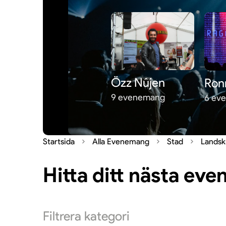
Özz Nûjen
Ron
9 evenemang
6 ev
Startsida
Alla Evenemang
Stad
Landsk
Hitta ditt nästa ev
Filtrera
kategori