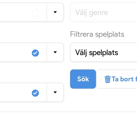
Välj genre
Filtrera
spelplats
Välj spelplats
Sök
Ta bort f