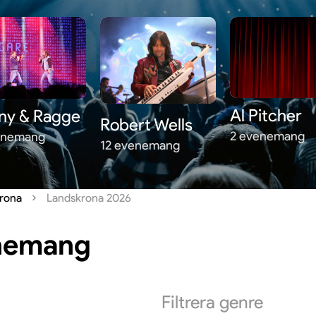
Al Pitcher
ny & Ragge
Robert Wells
2 evenemang
enemang
12 evenemang
rona
Landskrona 2026
enemang
Filtrera
genre