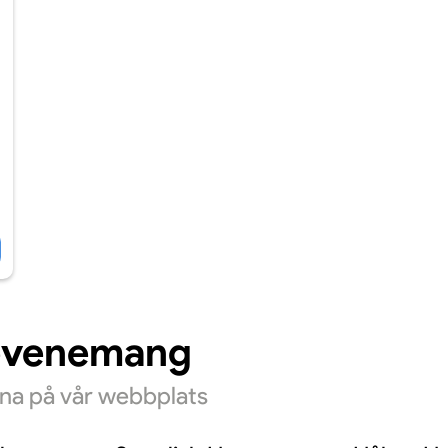
evenemang
rna på vår webbplats