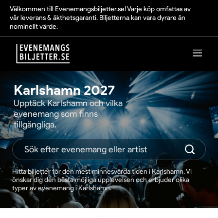
Välkommen till Evenemangsbiljetter.se! Varje köp omfattas av
vår leverans & äkthetsgaranti. Biljetterna kan vara dyrare än
nominellt värde.
Karlshamn 2027
Upptäck Karlshamn och vilka
evenemang som finns
tillgängliga.
Hitta biljetter för den mest minnesvärda tiden i Karlshamn. Vi
önskar dig den bästa möjliga upplevelsen och erbjuder olika
typer av evenemang i Karlshamn.