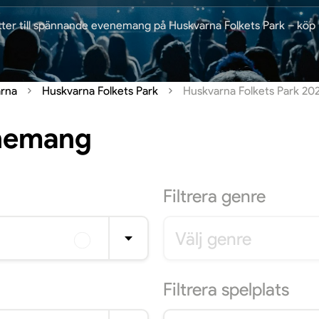
etter till spännande evenemang på Huskvarna Folkets Park – köp 
rna
Huskvarna Folkets Park
Huskvarna Folkets Park 20
enemang
Filtrera
genre
Välj genre
Filtrera
spelplats