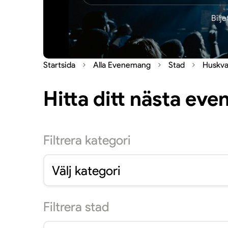
Bilj
Startsida
Alla Evenemang
Stad
Huskva
Hitta ditt nästa ev
Filtrera
kategori
Välj kategori
Filtrera
stad