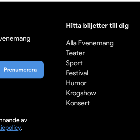
Hitta biljetter till dig
 evenemang
Alla Evenemang
Teater
Sport
Prenumerera
Festival
Humor
Krogshow
Konsert
nnande av
iepolicy
.