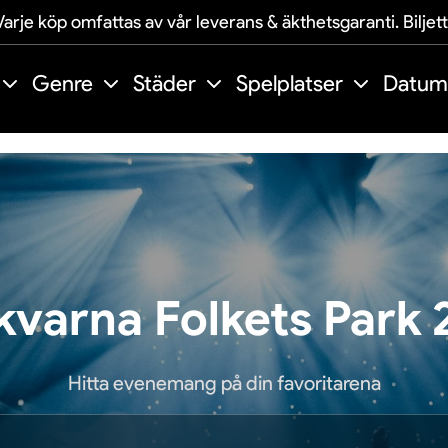
arje köp omfattas av vår leverans & äkthetsgaranti. Biljet
Genre
Städer
Spelplatser
Datum
kvarna Folkets Park 
Hitta evenemang på din favoritarena