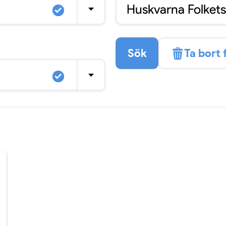
Huskvarna Folkets
Sök
Ta bort f