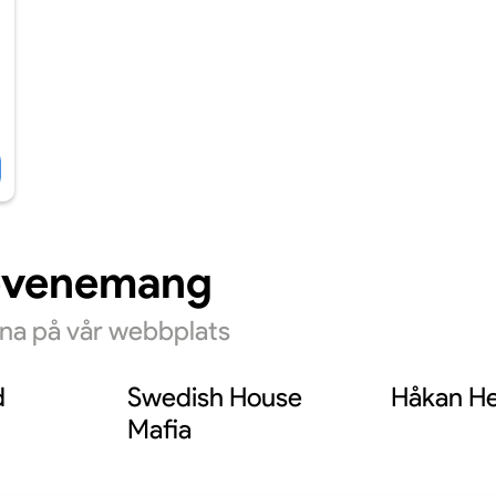
evenemang
rna på vår webbplats
d
Swedish House
Håkan He
Mafia