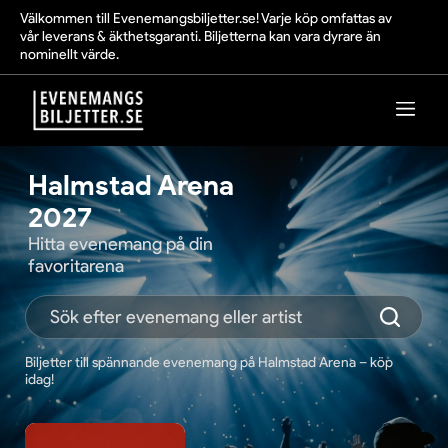
Välkommen till Evenemangsbiljetter.se! Varje köp omfattas av
vår leverans & äkthetsgaranti. Biljetterna kan vara dyrare än
nominellt värde.
Halmstad Arena
2027
Hitta evenemang på din
favoritarena
Biljetter till spännande evenemang på Halmstad Arena – köp
idag!