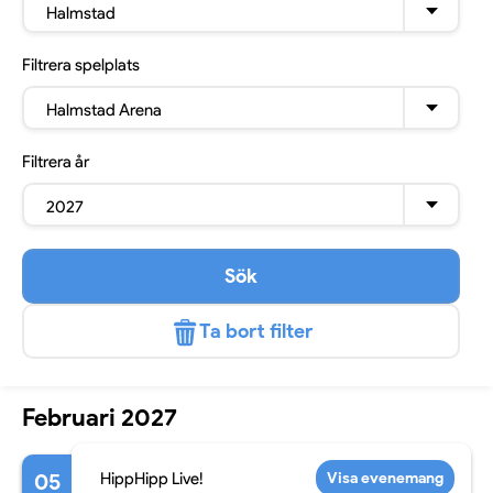
Halmstad
Filtrera
spelplats
Halmstad Arena
Filtrera
år
2027
Sök
Ta bort filter
Februari 2027
05
HippHipp Live!
Visa evenemang