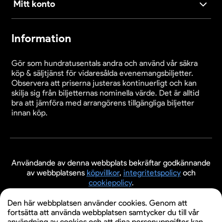
Mitt konto
Information
Gör som hundratusentals andra och använd vår säkra
köp & säljtjänst för vidaresålda evenemangsbiljetter.
Observera att priserna justeras kontinuerligt och kan
skilja sig från biljetternas nominella värde. Det är alltid
bra att jämföra med arrangörens tillgängliga biljetter
innan köp.
Användande av denna webbplats bekräftar godkännande
av webbplatsens
köpvillkor
,
integritetspolicy
och
cookiepolicy
.
© 2026 Evenemangsbiljetter.se
Den här webbplatsen använder cookies. Genom att
fortsätta att använda webbplatsen samtycker du till vår
användning av cookies och att dina personuppgifter kan