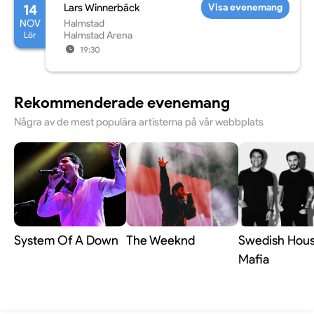
14
Lars Winnerbäck
Visa evenemang
NOV
Halmstad
Lör
Halmstad Arena
19:30
Rekommenderade evenemang
Några av de mest populära artisterna på vår webbplats
System Of A Down
The Weeknd
Swedish Hou
Mafia