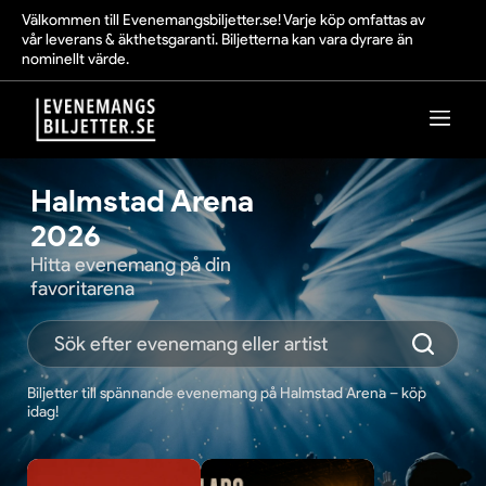
Välkommen till Evenemangsbiljetter.se! Varje köp omfattas av
vår leverans & äkthetsgaranti. Biljetterna kan vara dyrare än
nominellt värde.
Halmstad Arena
2026
Hitta evenemang på din
favoritarena
Biljetter till spännande evenemang på Halmstad Arena – köp
idag!