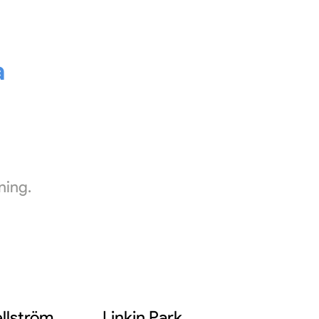
a
ning.
llström
Linkin Park