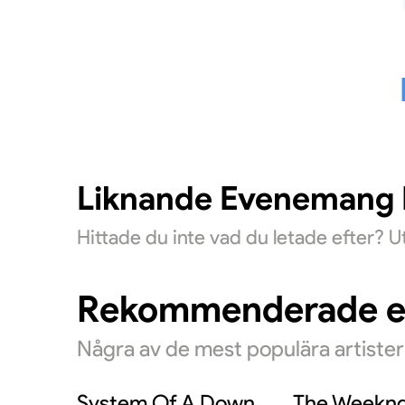
Liknande Evenemang D
Hittade du inte vad du letade efter? 
Rekommenderade 
Några av de mest populära artiste
System Of A Down
The Weekn