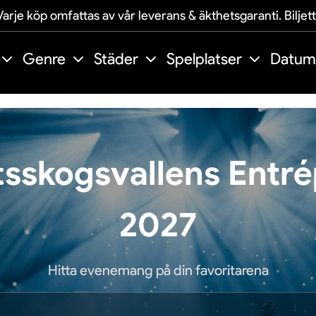
arje köp omfattas av vår leverans & äkthetsgaranti. Biljet
Genre
Städer
Spelplatser
Datum
tsskogsvallens Entr
2027
Hitta evenemang på din favoritarena