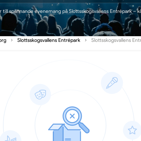
er till spännande evenemang på Slottsskogsvallens Entrépark – k
org
Slottsskogsvallens Entrépark
Slottsskogsvallens En