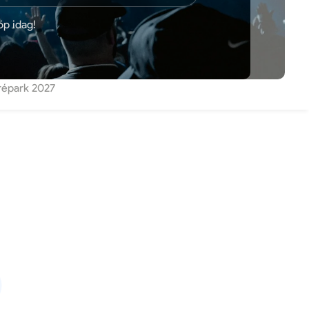
öp idag!
trépark 2027