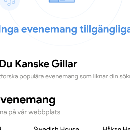
Inga evenemang tillgänglig
u Kanske Gillar
Utforska populära evenemang som liknar din sök
evenemang
rna på vår webbplats
d
Swedish House
Håkan He