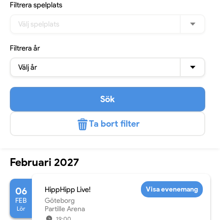
Filtrera
spelplats
Välj spelplats
Filtrera
år
Välj år
Sök
Ta bort filter
Februari 2027
06
HippHipp Live!
Visa evenemang
FEB
Göteborg
Lör
Partille Arena
19:00