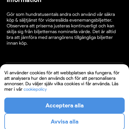
Gör som hundratusentals andra och använd vår säkra
köp & säljtjänst för vidaresålda evenemangsbiljetter.
Observera att priserna justeras kontinuerligt och kan
skilja sig från biljetternas nominella värde. Det är alltid
bra att jämföra med arrangörens tillgängliga biljetter
innan köp.
Cookieinställningar
Vi använder cookies för att webbplatsen ska fungera, för
Användande av denna webbplats bekräftar godkännande
att analysera hur den används och för att personalisera
av webbplatsens
köpvillkor
,
integritetspolicy
och
annonser. Du väljer själv vilka cookies vi får använda. Läs
cookiepolicy
.
mer i vår
cookiepolicy
© 2026 Evenemangsbiljetter.se
Acceptera alla
Avvisa alla