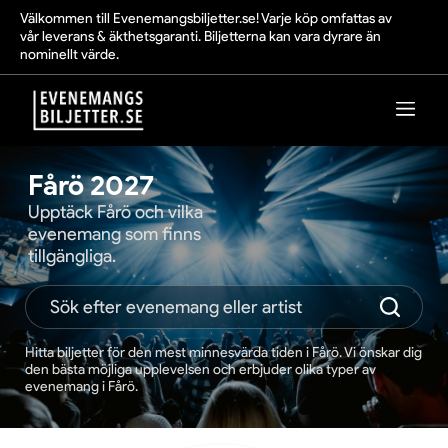
Välkommen till Evenemangsbiljetter.se! Varje köp omfattas av
vår leverans & äkthetsgaranti. Biljetterna kan vara dyrare än
nominellt värde.
Fårö 2027
Upptäck Fårö och vilka
evenemang som finns
tillgängliga.
Hitta biljetter för den mest minnesvärda tiden i Fårö. Vi önskar dig
den bästa möjliga upplevelsen och erbjuder olika typer av
evenemang i Fårö.