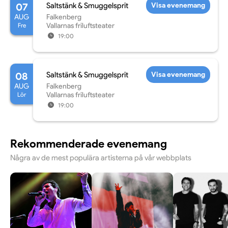
07
Saltstänk & Smuggelsprit
Visa evenemang
AUG
Falkenberg
Fre
Vallarnas friluftsteater
19:00
08
Saltstänk & Smuggelsprit
Visa evenemang
AUG
Falkenberg
Lör
Vallarnas friluftsteater
19:00
Rekommenderade evenemang
Några av de mest populära artisterna på vår webbplats