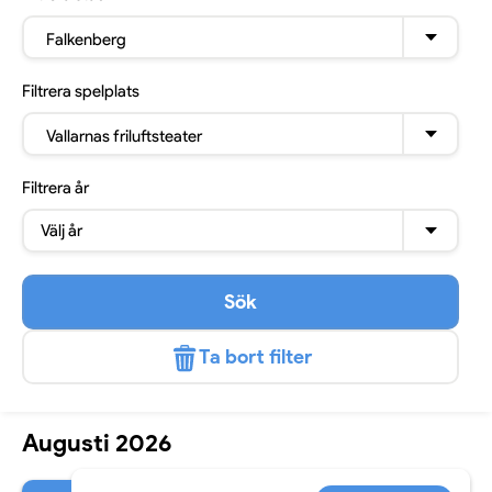
Falkenberg
Filtrera
spelplats
Vallarnas friluftsteater
Filtrera
år
Välj år
Sök
Ta bort filter
Augusti 2026