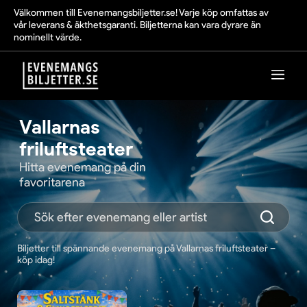
Välkommen till Evenemangsbiljetter.se! Varje köp omfattas av
vår leverans & äkthetsgaranti. Biljetterna kan vara dyrare än
nominellt värde.
Vallarnas
friluftsteater
Hitta evenemang på din
favoritarena
Biljetter till spännande evenemang på Vallarnas friluftsteater –
köp idag!