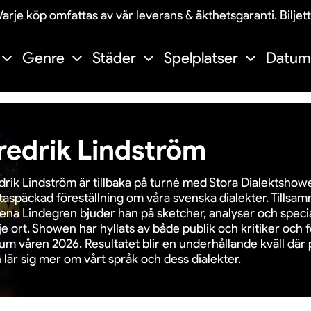
arje köp omfattas av vår leverans & äkthetsgaranti. Biljet
Genre
Städer
Spelplatser
Datum
redrik Lindström
drik Lindström är tillbaka på turné med Stora Dialektshow
taspäckad föreställning om våra svenska dialekter. Tills
ena Lindegren bjuder han på sketcher, analyser och specia
je ort. Showen har hyllats av både publik och kritiker och
um våren 2026. Resultatet blir en underhållande kväll där 
 lär sig mer om vårt språk och dess dialekter.