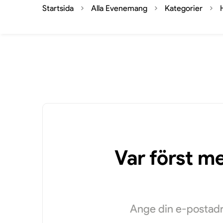
Startsida
Alla Evenemang
Kategorier
Var först m
Ange din e-postadre