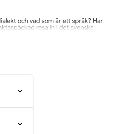
alekt och vad som är ett språk? Har
faktaspäckad resa in i det svenska
r varje kväll unik.
on och sin förmåga att härma dialekter
ch lär – och som ger publiken möjlighet
bär att