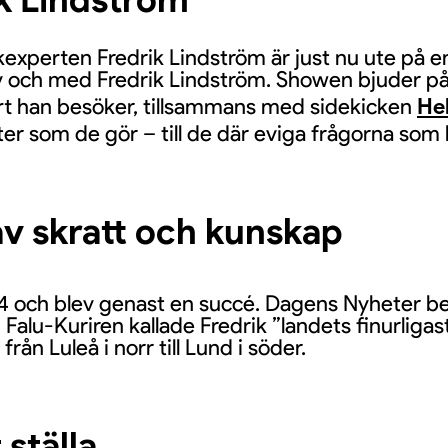
experten Fredrik Lindström är just nu ute på e
v och med Fredrik Lindström. Showen bjuder på 
 ort han besöker, tillsammans med sidekicken
He
åter som de gör – till de där eviga frågorna som k
 av skratt och kunskap
4 och blev genast en succé. Dagens Nyheter be
h Falu-Kuriren kallade Fredrik ”landets finurlig
ån Luleå i norr till Lund i söder.
 ställa