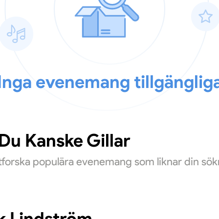
Inga evenemang tillgänglig
u Kanske Gillar
Utforska populära evenemang som liknar din sök
k Lindström