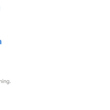
a
ning.