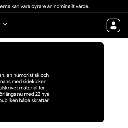
terna kan vara dyrare än nominellt värde.
en, en humoristisk och
ammans med sidekicken
lskrivet material för
 förlängs nu med 22 nya
publiken både skrattar