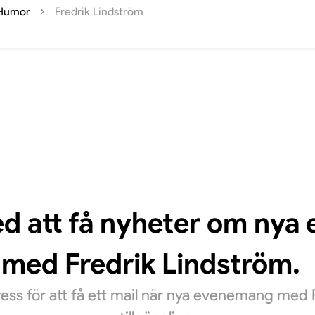
Humor
Fredrik Lindström
ed att få nyheter om ny
med Fredrik Lindström.
ss för att få ett mail när nya evenemang med 