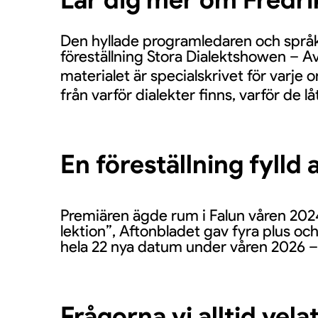
Den hyllade programledaren och språk
föreställning Stora Dialektshowen – A
materialet är specialskrivet för varje
från varför dialekter finns, varför de l
En föreställning fylld
Premiären ägde rum i Falun våren 202
lektion”, Aftonbladet gav fyra plus oc
hela 22 nya datum under våren 2026 – fr
Frågorna vi alltid velat