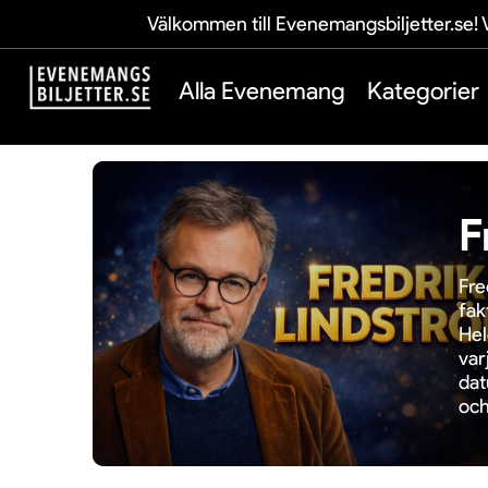
Välkommen till Evenemangsbiljetter.se! V
Alla Evenemang
Kategorier
F
Fre
fak
Hel
var
dat
och