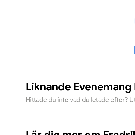
Liknande Evenemang D
Hittade du inte vad du letade efter? 
Lär dig mer om Fredri