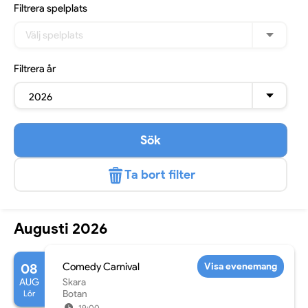
Filtrera
spelplats
Välj spelplats
Filtrera
år
2026
Sök
Ta bort filter
Augusti 2026
08
Comedy Carnival
Visa evenemang
AUG
Skara
Lör
Botan
19:00