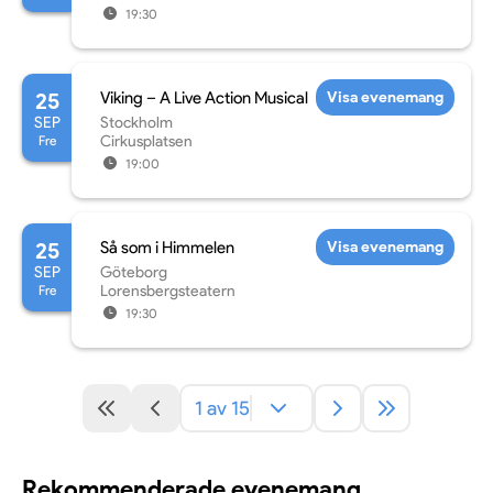
19:30
25
Viking – A Live Action Musical
Visa evenemang
SEP
Stockholm
Fre
Cirkusplatsen
19:00
25
Så som i Himmelen
Visa evenemang
SEP
Göteborg
Fre
Lorensbergsteatern
19:30
1 av 15
Rekommenderade evenemang