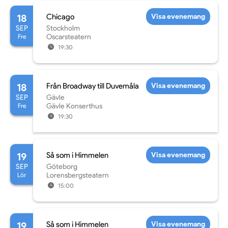
18
Chicago
Visa evenemang
SEP
Stockholm
Fre
Oscarsteatern
19:30
18
Från Broadway till Duvemåla
Visa evenemang
SEP
Gävle
Fre
Gävle Konserthus
19:30
19
Så som i Himmelen
Visa evenemang
SEP
Göteborg
Lör
Lorensbergsteatern
15:00
19
Så som i Himmelen
Visa evenemang