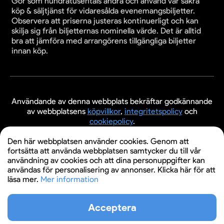
Gör som hundratusentals andra och använd vår säkra
köp & säljtjänst för vidaresålda evenemangsbiljetter.
Observera att priserna justeras kontinuerligt och kan
skilja sig från biljetternas nominella värde. Det är alltid
bra att jämföra med arrangörens tillgängliga biljetter
innan köp.
Användande av denna webbplats bekräftar godkännande
av webbplatsens
köpvillkor
,
integritetspolicy
och
cookiepolicy
.
© 2026 Evenemangsbiljetter.se
Den här webbplatsen använder cookies. Genom att
fortsätta att använda webbplatsen samtycker du till vår
användning av cookies och att dina personuppgifter kan
användas för personalisering av annonser. Klicka här för att
läsa mer.
Mer information
Acceptera