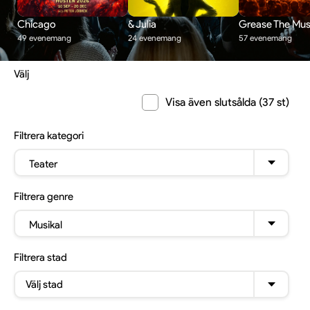
Chicago
& Julia
Grease The Mus
49 evenemang
24 evenemang
57 evenemang
Välj
Visa även slutsålda (37 st)
Filtrera
kategori
Teater
Filtrera
genre
Musikal
Filtrera
stad
Välj stad